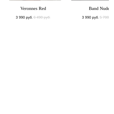
Veronnes Red
Band Nude
3 990
руб.
6 490
руб.
3 990
руб.
5 700
ру