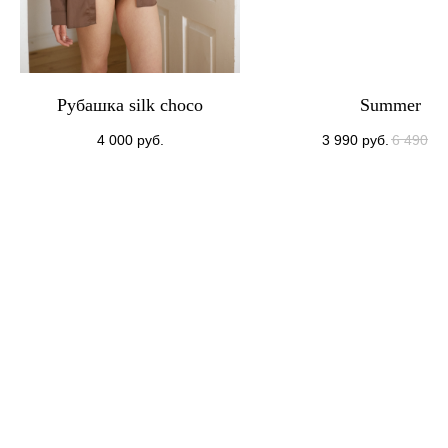
Рубашка silk choco
Summer
4 000
руб.
3 990
руб.
6 490
ру